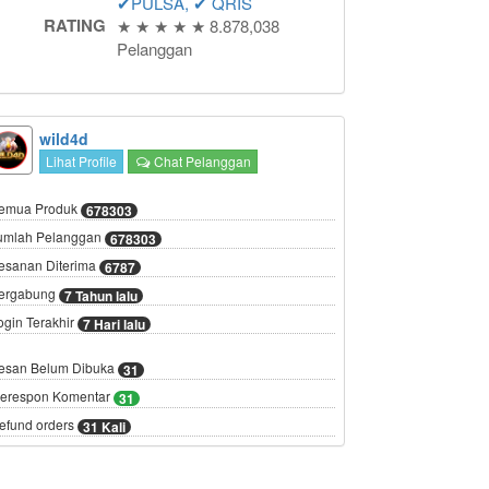
✔PULSA, ✔ QRIS
RATING
★ ★ ★ ★ ★ 8.878,038
Pelanggan
wild4d
Lihat Profile
Chat Pelanggan
emua Produk
678303
umlah Pelanggan
678303
esanan Diterima
6787
ergabung
7 Tahun lalu
ogin Terakhir
7 Hari lalu
esan Belum Dibuka
31
erespon Komentar
31
efund orders
31 Kali